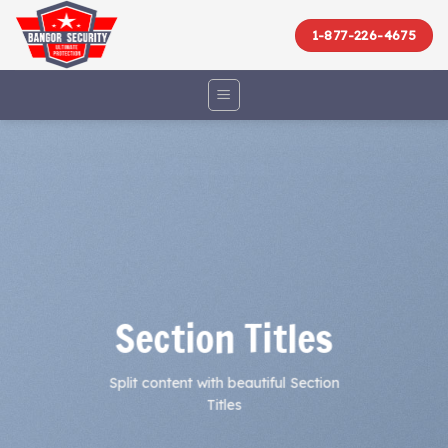
Skip
to
1-877-226-4675
content
Section Titles
Split content with beautiful Section
Titles